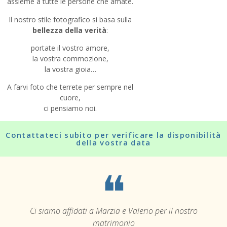
assieme a tutte le persone che amate.
Il nostro stile fotografico si basa sulla
bellezza della verità
:
portate il vostro amore,
la vostra commozione,
la vostra gioia…
A farvi foto che terrete per sempre nel
INTIMI
cuore,
ci pensiamo noi.
Contattateci subito per verificare la disponibilità
della vostra data
❝
Ci siamo affidati a Marzia e Valerio per il nostro
matrimonio